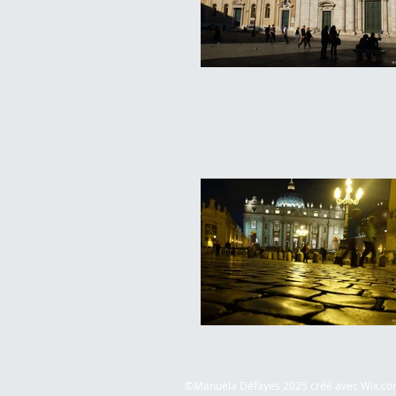
​©
Manuela Défayes 2025 créé avec
Wix.co