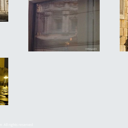
m All r
ights reserved